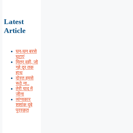
Latest
Article
घन-घन बरसे
घटाएं
मित्र वही, जो
गहे दूर तक
हाथ
दोस्त हमसे
रूठे ना..
तेरी याद में
जीना
व्यंग्यकार
शशांक दुबे
पुरस्कृत