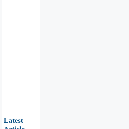
Latest
Article