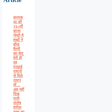
कल्पक
था की
२६०वीं
काव्य
गोष्ठी में
शब्दों ने
बाँधा
मैत्री
का सेतु
मेरी ही
वह
परछाई
राष्ट्रों
से मिलें
राष्ट्र
माँ…
अब नहीं
दिख
पाती
संतोष
श्रीवा
स्तव का