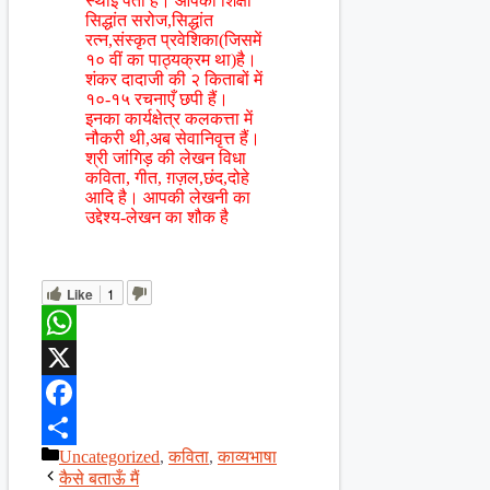
स्थाई पता है। आपकी शिक्षा
सिद्धांत सरोज,सिद्धांत
रत्न,संस्कृत प्रवेशिका(जिसमें
१० वीं का पाठ्यक्रम था)है।
शंकर दादाजी की २ किताबों में
१०-१५ रचनाएँ छपी हैं।
इनका कार्यक्षेत्र कलकत्ता में
नौकरी थी,अब सेवानिवृत्त हैं।
श्री जांगिड़ की लेखन विधा
कविता, गीत, ग़ज़ल,छंद,दोहे
आदि है। आपकी लेखनी का
उद्देश्य-लेखन का शौक है
Like
1
WhatsApp
X
Facebook
Categories
Uncategorized
,
कविता
,
काव्यभाषा
Share
कैसे बताऊँ मैं