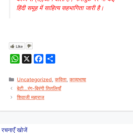
हिंदी समूह में साहित्य सहभागिता जारी है।
Like
W
X
F
S
h
a
h
at
c
ar
Categories
Uncategorized
,
कविता
,
काव्यभाषा
s
e
e
बेटी…रंग-बिरंगी तितलियाँ
A
b
शिवाजी महाराज
p
o
p
o
k
रचनाएँ खोजें