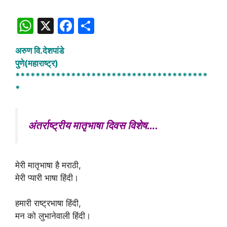
W
X
F
S
h
a
h
अरुण वि.देशपांडे
at
c
ar
पुणे(महाराष्ट्र)
s
e
e
**************************************
A
b
*
p
o
p
o
अंतर्राष्ट्रीय मातृभाषा दिवस विशेष….
k
मेरी मातृभाषा है मराठी,
मेरी प्यारी भाषा हिंदी।
हमारी राष्ट्रभाषा हिंदी,
मन को लुभानेवाली हिंदी।