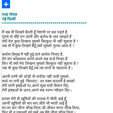
Facebook
Share
राधा गोयल
नई दिल्ली
******************************************
मैं जब भी लिखने बैठती हूँ पेशानी पर बल पड़ते हैं,
गुस्से से भौंहें तन जातीं और क्रोध के भाव उमड़ते हैं
क्यों मेरा कुछ लिखना तुमको बिल्कुल भी नहीं सुहाता है ?
जब भी मैं कुछ लिखने बैठूँ,क्यों तुमको गुस्सा आता है ?
कर्तव्य विमुख मैं नहीं हुई,सारे कर्तव्य निभाए हैं,
तेरे संग कदमताल करते-करते सब फर्ज़ निभाए हैं
फिर भी क्यों मेरा लिखना तुमको बिल्कुल नहीं सुहाया है ?
जब भी कुछ लिखने बैठूँ,तब तब तानों से नहलाया है।
अपनी पत्नी की थोड़ी भी तारीफ़ नहीं भाती तुमको,
माथे पर तनी हुई ‘सिलवट’, हर वक्त रूलाती है हमको
तेरी सारी इच्छाओं पर,अपने सुख सभी बिसार दिए,
तेरी इच्छाओं के ऊपर,अपने सब स्वप्न न्यौछार दिए।
हरदम तेरी ही खुशियों की परवाह में जीती आई हूँ,
अपनी खुशियों को मार-मार,जीते जी मरती आई हूँ
मर-मर कर जीना सीख लिया,जी-जीकर मरना सीख लिया,
फिर भी न तसल्ली हुई तुम्हें,अब मैंने जीना सीख लिया।