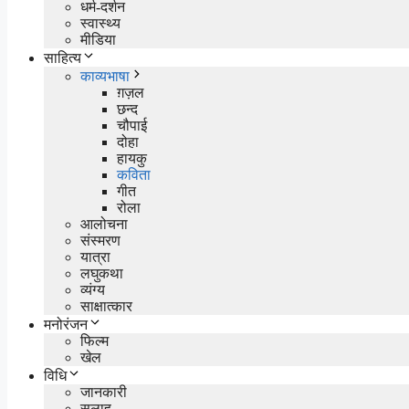
धर्म-दर्शन
स्वास्थ्य
मीडिया
साहित्य
काव्यभाषा
ग़ज़ल
छन्द
चौपाई
दोहा
हायकु
कविता
गीत
रोला
आलोचना
संस्मरण
यात्रा
लघुकथा
व्यंग्य
साक्षात्कार
मनोरंजन
फिल्म
खेल
विधि
जानकारी
सलाह