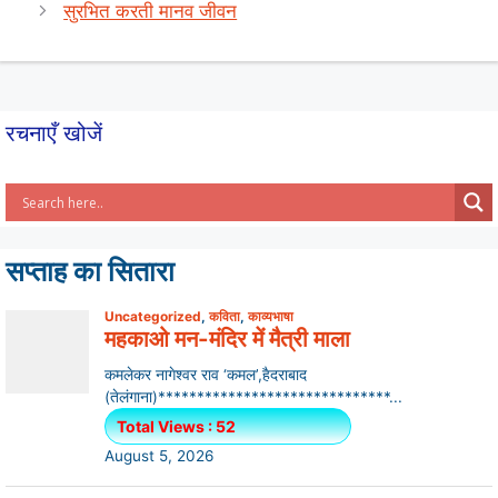
A
b
सुरभित करती मानव जीवन
p
o
p
o
k
रचनाएँ खोजें
सप्ताह का सितारा