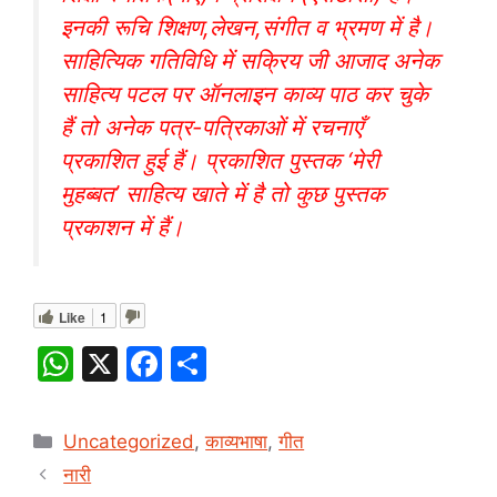
इनकी रूचि शिक्षण,लेखन,संगीत व भ्रमण में है।
साहित्यिक गतिविधि में सक्रिय जी आजाद अनेक
साहित्य पटल पर ऑनलाइन काव्य पाठ कर चुके
हैं तो अनेक पत्र-पत्रिकाओं में रचनाएँ
प्रकाशित हुई हैं। प्रकाशित पुस्तक ‘मेरी
मुहब्बत’ साहित्य खाते में है तो कुछ पुस्तक
प्रकाशन में हैं।
Like
1
W
X
F
S
h
a
h
at
c
ar
Categories
Uncategorized
,
काव्यभाषा
,
गीत
s
e
e
नारी