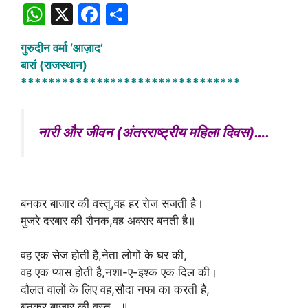
W
X
F
S
h
a
h
गुरुदीन वर्मा ‘आज़ाद’
at
c
ar
बारां (राजस्थान)
s
e
e
********************************
A
b
p
o
नारी और जीवन (अंतरराष्ट्रीय महिला दिवस)….
p
o
k
बनकर बाजार की वस्तु,वह हर रोज सजती है।
मुजरे दरबार की रौनक,वह अक्सर बनती है॥
वह एक सेज होती है,नेता लोगों के घर की,
वह एक प्यास होती है,नशा-ए-इश्क एक दिल की।
दौलत वालों के लिए वह,सौदा नफा का करती है,
बनकर बाजार की वस्तु…॥