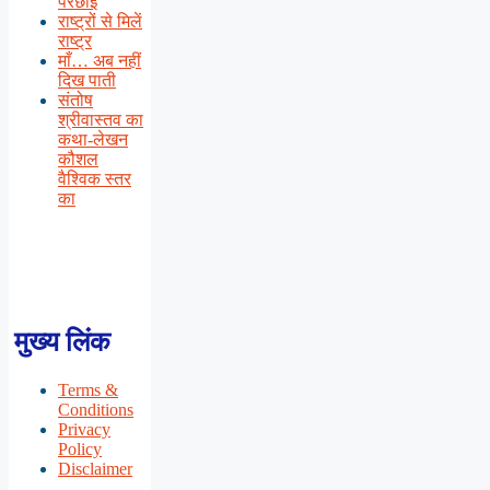
परछाई
राष्ट्रों से मिलें
राष्ट्र
माँ… अब नहीं
दिख पाती
संतोष
श्रीवास्तव का
कथा-लेखन
कौशल
वैश्विक स्तर
का
मुख्य लिंक
Terms &
Conditions
Privacy
Policy
Disclaimer