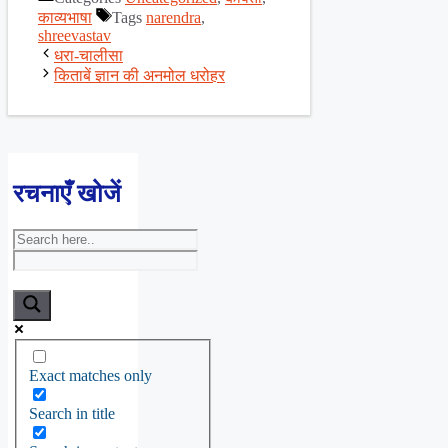
Share
काव्यभाषा
Tags
narendra
,
shreevastav
धरा-चालीसा
किताबें ज्ञान की अनमोल धरोहर
रचनाएँ खोजें
Exact matches only
Search in title