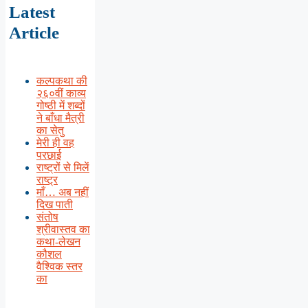
Latest
Article
कल्पकथा की
२६०वीं काव्य
गोष्ठी में शब्दों
ने बाँधा मैत्री
का सेतु
मेरी ही वह
परछाई
राष्ट्रों से मिलें
राष्ट्र
माँ… अब नहीं
दिख पाती
संतोष
श्रीवास्तव का
कथा-लेखन
कौशल
वैश्विक स्तर
का