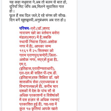
यह कहा मधुमास ने,अब तो बलम से बात हो,
दूरियाँ मिट जाँय अब,मिलने सुवासित गात
हो।
फूल हैं सब दिल जले,दे रहेे संगम की सीख-
दिन बनें खुशबूमयी,अनुबंधमय अब रात हो॥
परिचय–
प्रो.(डॉ.)शरद
नारायण खरे का वर्तमान बसेरा
मंडला(मप्र) में है,जबकि
स्थायी निवास ज़िला-अशोक
नगर में हैL आपका जन्म
१९६१ में २५ सितम्बर को
ग्राम प्राणपुर(चन्देरी,ज़िला-
अशोक नगर, मप्र)में हुआ हैL
एम.ए.
(इतिहास,प्रावीण्यताधारी),
एल-एल.बी सहित पी-एच.डी.
(इतिहास)तक शिक्षित डॉ. खरे
शासकीय सेवा (प्राध्यापक व
विभागाध्यक्ष)में हैंL करीब चार
दशकों में देश के पांच सौ से
अधिक प्रकाशनों व विशेषांकों
में दस हज़ार से अधिक रचनाएं
प्रकाशित हुई हैंL गद्य-पद्य में
कुल १७ कृतियां आपके खाते