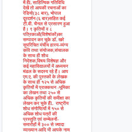
में हैंL साहित्यिक गतिविधि
देखें तो आपकी रचनाओं का
रेडियो(३८ बार), भोपाल
दूरदर्शन (६ बार)सहित कई
टी.वी. चैनल से प्रसारण हुआ
है। ९ कृतियों व ८
पत्रिकाओं(विशेषांकों)का
सम्पादन कर चुके डॉ. खरे
सुपरिचित मंचीय हास्य-व्यंग्य
कवि तथा संयोजक,संचालक
के साथ ही शोध
निदेशक,विषय विशेषज्ञ और
कई महाविद्यालयों में अध्ययन
मंडल के सदस्य रहे हैं। आप
एम.ए. की पुस्तकों के लेखक
के साथ ही १२५ से अधिक
कृतियों में प्राक्कथन -भूमिका
का लेखन तथा २५० से
अधिक कृतियों की समीक्षा का
लेखन कर चुके हैंL राष्ट्रीय
शोध संगोष्ठियों में १५० से
अधिक शोध पत्रों की
प्रस्तुति एवं सम्मेलनों-
समारोहों में ३०० से ज्यादा
व्याख्यान आदि भी आपके नाम