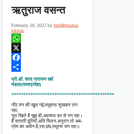
ऋतुराज वसन्त
February 20, 2022
by
hindibhashaa
lekhak
WhatsApp
X
Facebook
Share
प्रो.डॉ. शरद नारायण खरे
मंडला(मध्यप्रदेश)
*******************************************
गाँठ मन की खुल गई,मधुमास सुखकर लग
रहा,
गुल खिले हैं ख़ूब ही,अवसाद डर से भग रहा।
हैं सतातीं दूरियाँ,अति मिलन,अनुराग तो अब-
प्रेम का आवेग है,रस,छंद,मधुरस जग रहा॥