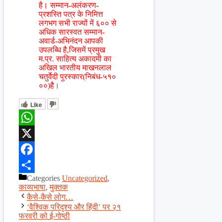
है। सम्मान-अलंकरण-
प्रशस्ति पत्र के निमित्त
लगभग सभी राज्यों में ६०० से
अधिक सारस्वत सम्मान-
अवार्ड-अभिनंदन आपकी
उपलब्धि है,जिसमें प्रमुख
म.प्र. साहित्य अकादमी का
अखिल भारतीय माखनलाल
चतुर्वेदी पुरस्कार(निबंध-५१०
००)है।
Like
WhatsApp
X
Facebook
Categories
Uncategorized
,
Share
काव्यभाषा
,
मुक्तक
कैसे-कैसे लोग…
‘वैश्विक परिदृश्य और हिंदी’ पर २१
फरवरी को ई-गोष्ठी