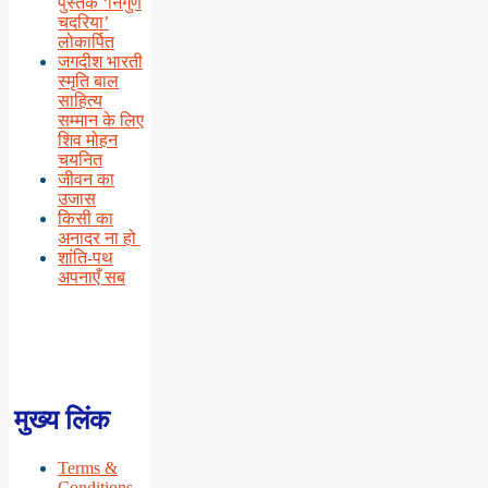
पुस्तक ‘निर्गुण
चदरिया’
लोकार्पित
जगदीश भारती
स्मृति बाल
साहित्य
सम्मान के लिए
शिव मोहन
चयनित
जीवन का
उजास
किसी का
अनादर ना हो
शांति-पथ
अपनाएँ सब
मुख्य लिंक
Terms &
Conditions