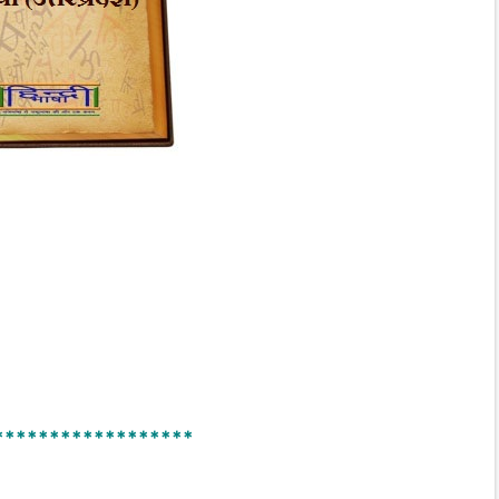
******************