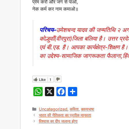
प्रेम करो और जग से पाओ,
नेक कर्म कर नाम कमाओ॥
परिचय–
उमेशचन्द यादव की जन्मतिथि २ अ
कोल्हुवाँ(वीरपुरा)जिला बलिया है। उत्तर प्रद
एवं बी.एड. है। आपका कार्यक्षेत्र-शिक्षण
का उद्देश्य-सामाजिक जागरूकता फैलाना,हि
Like
1
W
X
F
S
h
a
h
at
c
ar
Categories
Uncategorized
,
कविता
,
काव्यभाषा
भारत की नैतिकता का प्रतीक मानवता
s
e
e
विश्वास का दीप जलाना होगा
A
b