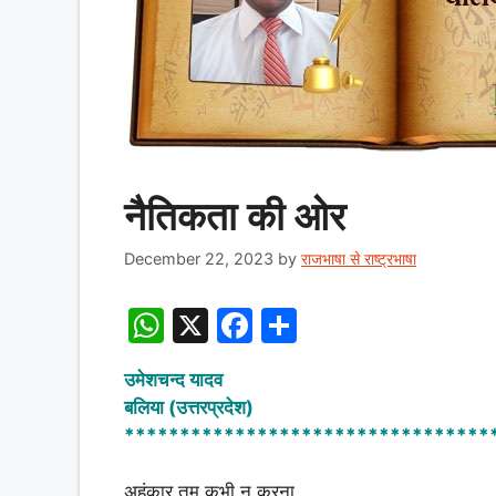
नैतिकता की ओर
December 22, 2023
by
राजभाषा से राष्ट्रभाषा
W
X
F
S
h
a
h
उमेशचन्द यादव
at
c
ar
बलिया (उत्तरप्रदेश)
s
e
e
*********************************
A
b
अहंकार तुम कभी न करना,