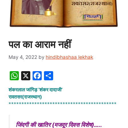
पल का आराम नहीं
May 4, 2022
by
hindibhashaa lekhak
W
X
F
S
h
a
h
शंकरलाल जांगिड़ ‘शंकर दादाजी’
at
c
ar
रावतसर(राजस्थान)
s
e
e
******************************************
A
b
p
o
जिंदगी की खातिर (मजदूर दिवस विशेष)…..