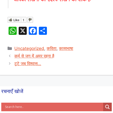
Like
1
W
X
F
S
h
a
h
at
c
ar
Categories
Uncategorized
,
कविता
,
काव्यभाषा
s
e
e
कर्म से जग में अमर रहना है
A
b
टूटे जब विश्वास…
p
o
p
o
k
रचनाएँ खोजें