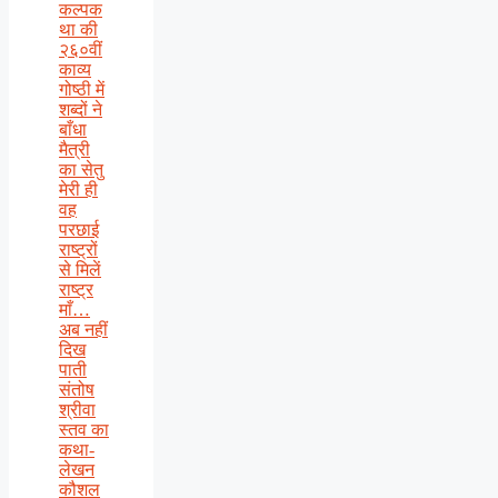
कल्पक
था की
२६०वीं
काव्य
गोष्ठी में
शब्दों ने
बाँधा
मैत्री
का सेतु
मेरी ही
वह
परछाई
राष्ट्रों
से मिलें
राष्ट्र
माँ…
अब नहीं
दिख
पाती
संतोष
श्रीवा
स्तव का
कथा-
लेखन
कौशल