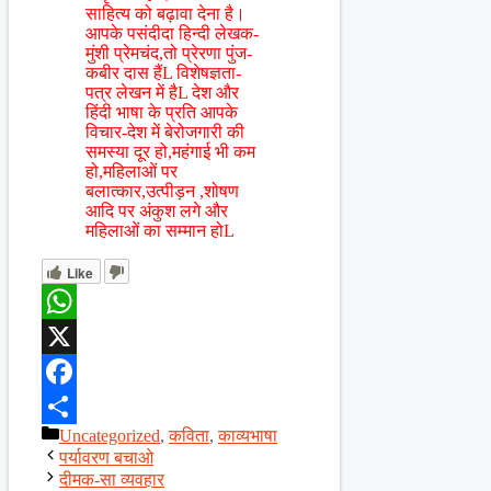
साहित्य को बढ़ावा देना है।
आपके पसंदीदा हिन्दी लेखक-
मुंशी प्रेमचंद,तो प्रेरणा पुंज-
कबीर दास हैंL विशेषज्ञता-
पत्र लेखन में हैL देश और
हिंदी भाषा के प्रति आपके
विचार-देश में बेरोजगारी की
समस्या दूर हो,महंगाई भी कम
हो,महिलाओं पर
बलात्कार,उत्पीड़न ,शोषण
आदि पर अंकुश लगे और
महिलाओं का सम्मान होL
Like
WhatsApp
X
Facebook
Categories
Uncategorized
,
कविता
,
काव्यभाषा
Share
पर्यावरण बचाओ
दीमक-सा व्यवहार