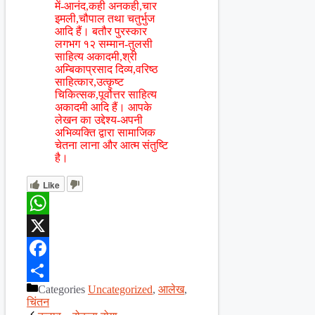
में-आनंद,कही अनकही,चार
इमली,चौपाल तथा चतुर्भुज
आदि हैं। बतौर पुरस्कार
लगभग १२ सम्मान-तुलसी
साहित्य अकादमी,श्री
अम्बिकाप्रसाद दिव्य,वरिष्ठ
साहित्कार,उत्कृष्ट
चिकित्सक,पूर्वोत्तर साहित्य
अकादमी आदि हैं। आपके
लेखन का उद्देश्य-अपनी
अभिव्यक्ति द्वारा सामाजिक
चेतना लाना और आत्म संतुष्टि
है।
Like
WhatsApp
X
Facebook
Categories
Uncategorized
,
आलेख
,
Share
चिंतन