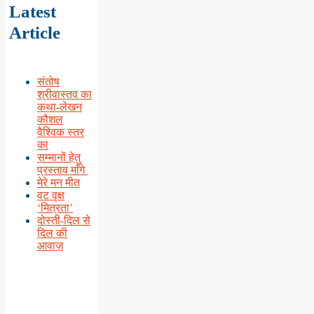
Latest
Article
संतोष
श्रीवास्तव का
कथा-लेखन
कौशल
वैश्विक स्तर
का
सम्मानों हेतु
प्रस्ताव माँगे
मेरे मन मीत
वट वृक्ष
‘मित्रता’
दोस्ती-दिल से
दिल की
आवाज़