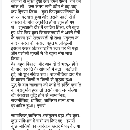
जंजीरों से मुक्त हुआ और हमने अमन- चैन की
सांस ली। उस समय सभी कौम ने बढ़-चढ़
कर हिस्सा लिया। कुछ फिरक़ापरस्तियों के
कारण बंटवारा हुआ और उसके पहले से ही
नफरत के बीज अंकुरित होना शुरू हो गए
थे। शुरूआती दौर में जातिय हिंसा, दंगे बहुत
हुए और फिर कुछ सियासतदारों ने अपने मतों
के कारण इसे सरपरस्ती दी तथा अंकुरण के
बाद नफरत की फसल बहुत फली-फूली।
इसका असर अंतरराष्ट्रीय स्तर पर भी पड़ा
और पड़ोसी मुल्कों ने भी खुला नंगा नाच
किया।
देश बहुत विशाल और आबादी से भरपूर होने
के बाद प्रगति के सोपानों में बढ़ा। बढ़ोतरी
हुई, जो शुभ संकेत रहा। राजनीतिक दाव-पेंच
के कारण किसी न किसी से जुड़ाव हुआ।
युद्ध के बाद खाद्यान्न की कमी से हरित क्रांति
का प्रादुर्भाव हुआ तो उसके बाद जनसँख्या
की बेतहाशा वृद्धि होने से सामाजिक,
राजनीतिक, धार्मिक, जातिगत ताना-बाना
प्रभावित हुआ। इससे
सामाजिक,जातिगत असंतुलन बढ़ा और कुछ-
कुछ संविधान में संशोधन किए गए। इससे
कुछ जातियों का अस्तित्व खतरे में पड़ने लगा