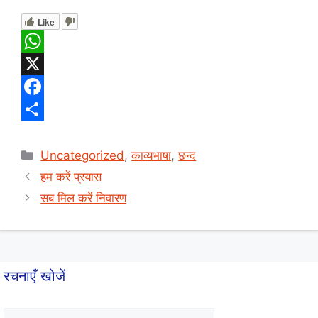
Like
W
h
X
a
F
t
a
S
Categories
s
c
h
Uncategorized
,
काव्यभाषा
,
छन्द
हम करें प्रयास
A
e
a
सब मिल करें निवारण
p
b
r
p
o
e
o
k
रचनाएँ खोजें