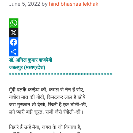
June 5, 2022
by
hindibhashaa lekhak
W
h
X
a
F
डॉ. अनिल कुमार बाजपेयी
t
a
S
जबलपुर (मध्यप्रदेश)
s
c
h
***********************************
A
e
a
p
b
r
मुँदी पलकें कन्हैया की, कमल से नैन हैं सोए,
यशोदा मात की गोदी, सिमटकर लाल हैं खोये
p
o
e
जरा मुस्कान तो देखो, खिली है एक भोली-सी,
o
लगे प्यारी बड़ी सूरत, सजी जैसे रँगोली-सी।
k
निहारे हैं उन्हें मैया, जगत के जो विधाता हैं,