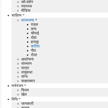
धर्म-दर्शन
स्वास्थ्य
मीडिया
साहित्य
काव्यभाषा
ग़ज़ल
छन्द
चौपाई
दोहा
हायकु
कविता
गीत
रोला
आलोचना
संस्मरण
यात्रा
लघुकथा
व्यंग्य
साक्षात्कार
मनोरंजन
फिल्म
खेल
विधि
जानकारी
सलाह