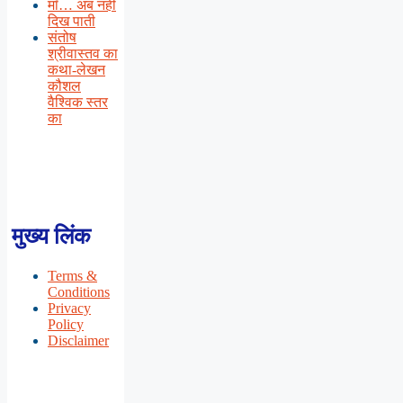
माँ… अब नहीं
दिख पाती
संतोष
श्रीवास्तव का
कथा-लेखन
कौशल
वैश्विक स्तर
का
मुख्य लिंक
Terms &
Conditions
Privacy
Policy
Disclaimer