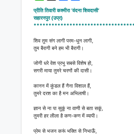
h
a
h
प्रीति तिवारी कश्मीरा ‘वंदना शिवदासी’
at
c
ar
सहारनपुर (उप्र)
s
e
e
*********************************
A
b
शिव तुम संग लागी परम-धुन लागी,
p
o
तुम बैरागी बने हम भी बैरागी।
p
o
k
जोगी धरे वेश प्रभु सबसे विशेष हो,
सगरी माया तुमरे चरणों की दासी।
कानन में कुंडल हैं नैना विशाल हैं,
तुमरे दरश का है मन अभिलाषी।
ज्ञान से ना पा सुकूं ना वाणी से बता सकूं,
तुमरी हर लीला है कण-कण में व्यापी।
प्रेम से भजन करूं भक्ति से निभाऊँ,