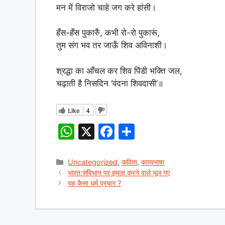
मन में विराजो चाहे जग करे हांसी।
हँस-हँस पुकारुँ, कभी रो-रो पुकारूं,
तुम संग भव तर जाऊँ शिव अविनाशी।
श्रद्धा का आँचल कर शिव पिंडी भक्ति जल,
चढ़ाती है निसदिन ‘वंदना शिवदासी’॥
Like
4
W
X
F
S
h
a
h
at
c
ar
Categories
Uncategorized
,
कविता
,
काव्यभाषा
भारत:संविधान पर हमला करने वाले भूल गए
s
e
e
यह कैसा धर्म प्रचार ?
A
b
p
o