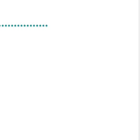
****************