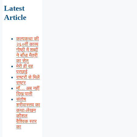
Latest
Article
कल्पकथा की
२६०वीं काव्य
गोष्ठी में शब्दों
ने बाँधा मैत्री
का सेतु
मेरी ही वह
परछाई
राष्ट्रों से मिलें
राष्ट्र
माँ… अब नहीं
दिख पाती
संतोष
श्रीवास्तव का
कथा-लेखन
कौशल
वैश्विक स्तर
का