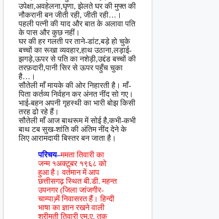
उपेक्षा,अवहेलना,घृणा, झेलते घर की मुफ्त की
नौकरानी बन जीती रही, जीती रही…।
पहली पत्नी की याद और बात के अलावा पति
के पास और कुछ नहीं।
घर की हर गलती पर ताने-डांट,बड़े हो चुके
बच्चों का रूखा व्यवहार,हाथ उठाना,लड़ाई-
झगड़े,ऊपर से पति का नशेड़ी,उद्दंड बच्चों की
तरफ़दारी,पानी सिर से ऊपर पहुँच चुका
है…।
सौतेली माँ मायके की ओर निहारती है। माँ-
पिता कर्तव्य निर्वहन कर अंनत नींद सो गए।
भाई-बहन अपनी गृहस्थी का भारी बोझ किसी
तरह ढो रहे हैं।
सौतेली माँ आज बाथरूम में सोई है,कभी-कभी
बाथ टब सुख-शांति की अंतिम नींद देने के
लिए आरामदायी बिस्तर बन जाता है।
परिचय–
ममता तिवारी का
जन्म १अक्टूबर १९६८ को
हुआ है। वर्तमान में आप
छत्तीसगढ़ स्थित बी.डी. महन्त
उपनगर (जिला जांजगीर-
चाम्पा)में निवासरत हैं। हिन्दी
भाषा का ज्ञान रखने वाली
श्रीमती तिवारी एम.ए. तक