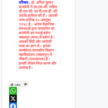
परिचय–
डॉ. अनिल कुमार
बाजपेयी ने एम.एस-सी. सहित
डी.एस-सी. एवं पी-एच.डी. की
उपाधि हासिल की है। आपकी
जन्म तारीख २५ अक्टूबर
१९५८ है। अनेक वैज्ञानिक
संस्थाओं द्वारा सम्मानित डॉ.
बाजपेयी का स्थाई बसेरा
जबलपुर (मप्र) में बसेरा है।
आपको हिंदी और अंग्रेजी
भाषा का ज्ञान है। इनका
कार्यक्षेत्र-शासकीय विज्ञान
महाविद्यालय (जबलपुर) में
नौकरी (प्राध्यापक) है।
इनकी लेखन विधा-काव्य और
आलेख है।
Like
WhatsApp
X