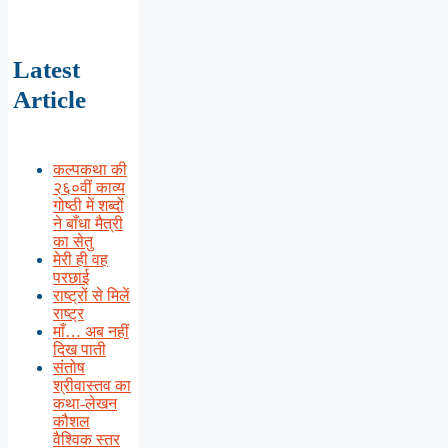
Latest
Article
कल्पकथा की
२६०वीं काव्य
गोष्ठी में शब्दों
ने बाँधा मैत्री
का सेतु
मेरी ही वह
परछाई
राष्ट्रों से मिलें
राष्ट्र
माँ… अब नहीं
दिख पाती
संतोष
श्रीवास्तव का
कथा-लेखन
कौशल
वैश्विक स्तर