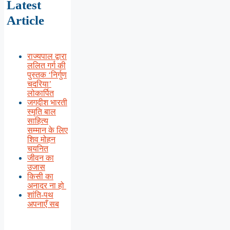
Latest
Article
राज्यपाल द्वारा
ललित गर्ग की
पुस्तक ‘निर्गुण
चदरिया’
लोकार्पित
जगदीश भारती
स्मृति बाल
साहित्य
सम्मान के लिए
शिव मोहन
चयनित
जीवन का
उजास
किसी का
अनादर ना हो
शांति-पथ
अपनाएँ सब