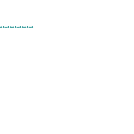
**************