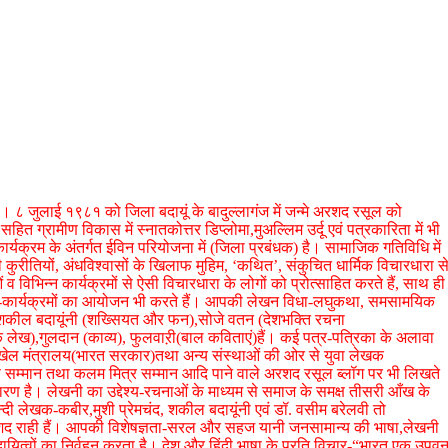
है। ८ जुलाई १९८१ को जिला बदायूं के बादुल्लागंज में जन्मे अरशद रसूल को
 सहित ग्रामीण विकास में स्नातकोत्तर डिप्लोमा,मुअल्लिम उर्दू एवं पत्रकारिता में भी
कार्यक्रम के अंतर्गत ईविन परियोजना में (जिला प्रबंधक) है। सामाजिक गतिविधि में
 कुरीतियों, अंधविश्वासों के खिलाफ मुहिम, ‘कथित’, संकुचित धार्मिक विचारधारा स
भिन्न कार्यक्रमों से ऐसी विचारधारा के लोगों को प्रोत्साहित करते हैं, साथ ही
क्षण-कार्यक्रमों का आयोजन भी करते हैं। आपकी लेखन विधा-लघुकथा, समसामयिक
-शकील बदायूंनी (शख्सियत और फन),सोजे वतन (देशभक्ति रचना
,गुलदान (काव्य), फुलवाऱी(बाल कविताएं)हैं। कई पत्र-पत्रिका के अलावा
 खेल मंत्रालय(भारत सरकार)तथा अन्य संस्थाओं की ओर से युवा लेखक
मणि सम्मान तथा कलम मित्र सम्मान आदि पाने वाले अरशद रसूल ब्लॉग पर भी लिखते
रण है। लेखनी का उद्देश्य-रचनाओं के माध्यम से समाज के समक्ष तीसरी आँख के
न्दी लेखक-कबीर,मुशी प्रेमचंद, शकील बदायूंनी एवं डॉ. वसीम बरेलवी तो
ाशिद राही हैं। आपकी विशेषज्ञता-सरल और सहज यानी जनसामान्य की भाषा,लेखनी
यित्वों का निर्वहन करता है। देश और हिंदी भाषा के प्रति विचार-“भारत एक उपव