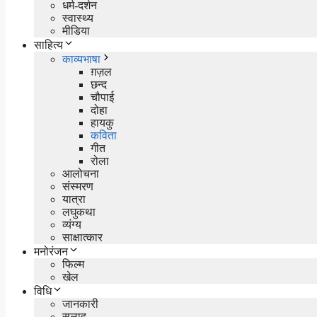
धर्म-दर्शन
स्वास्थ्य
मीडिया
साहित्य
काव्यभाषा
ग़ज़ल
छन्द
चौपाई
दोहा
हायकु
कविता
गीत
रोला
आलोचना
संस्मरण
यात्रा
लघुकथा
व्यंग्य
साक्षात्कार
मनोरंजन
फिल्म
खेल
विधि
जानकारी
सलाह