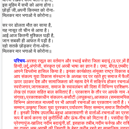
इस मुहिम में सभी को आना होगा।
छोड़ो जी,अपनी किस्मत को रोना-
मिलकर मार भगाओ ये कोरोना॥
सर पर डोलता मौत का साया है,
यह नासूर तो चीन से आया है।
आई आज कितनी मुश्किल घड़ी है,
जान सबकी ही आफत में पड़ी है।
रहो सतर्क छोड़कर रोना-धोना-
मिलकर मार भगाओ ये कोरोना॥
परिचय-
अरशद रसूल का वर्तमान और स्थाई बसेरा जिला बदायूं (उ.प्र.)में 
हिन्दी,उर्दू,अंग्रेजी, संस्कृत एवं अरबी भाषा का ज्ञान है। एमए, बीएड,एमबीए
आपने डिप्लोमा हासिल किया है। इनका कार्यक्षेत्र-संयुक्त राष्ट्र विकास 
आप संकल्प युवा विकास संस्थान के अध्यक्ष पद पर रहते हुए समाज में फैली
ऊपर उठकर देश और सामाजिकता को महत्व देने में सक्रिय होकर रचनाओं व वि
स्वरोजगार,जागरूकता, समाज के स्वावलंबन की दिशा में विभिन्न प्रशि
लेख एवं ग़ज़ल सहित बाल कविताएं हैं। प्रकाशन के तौर पर आपके नाम 
संग्रह),प्रकाशकाधीन संकलन-कसौटी (लघुकथा),आजकल (समसामयिक लेख)
विभिन्न अंतरजाल माध्यमों पर भी आपकी रचनाओं का प्रकाशन जारी है।
सम्मान,उत्कृष्ट जिला युवा पुरस्कार,पर्यावरण मित्र सम्मान,समाज शिरो
हैं। इनकी विशेष उपलब्धि-बहुधा आकाशवाणी से वार्ताओं-रचनाओं का प्रसा
रूप में कार्य करना एवं कुरीतियों और ऊंच-नीच को मिटाना है। पसंदीदा हि
प्रेरणापुंज-खालिद नदीम बदायूंनी,डॉ. इसहाक तबीब,नदीम फर्रुख और र
का दायरा आम आदमी की जिन्दगी के बेहद करीब रहते हुए सामाजिक उत्तरदा