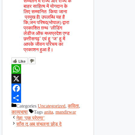
सम्मेलन में राज्य और राज्य के
बाहर साहित्य में योगदान के
लिए सम्मानित किया जाना
प्रमुख हैl उपलब्धि यह है
कि,जन परिषद(भोपाल) द्वारा
प्रकाशित ग़न्थ ‘लीडिंग
लेडीज ऑफ मध्यप्रदेश एण्ड
छत्तीसगढ़` एवं हू ‘ज’ हू में
आपके जीवन परिचय का
प्रकाशन हुआ है।
Like
WhatsApp
X
Facebook
Categories
Uncategorized
,
कविता
,
Share
काव्यभाषा
Tags
anita
,
mandirwar
नेहा ‘एक प्रेरणा’
साँस तू अब संभलना छोड़ दे