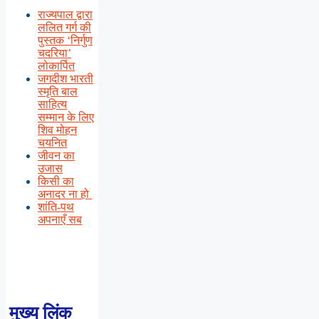
राज्यपाल द्वारा
ललित गर्ग की
पुस्तक ‘निर्गुण
चदरिया’
लोकार्पित
जगदीश भारती
स्मृति बाल
साहित्य
सम्मान के लिए
शिव मोहन
चयनित
जीवन का
उजास
किसी का
अनादर ना हो
शांति-पथ
अपनाएँ सब
मुख्य लिंक