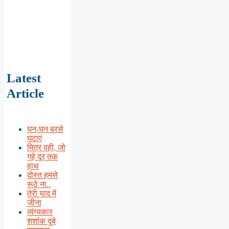
Latest
Article
घन-घन बरसे
घटाएं
मित्र वही, जो
गहे दूर तक
हाथ
दोस्त हमसे
रूठे ना..
तेरी याद में
जीना
व्यंग्यकार
शशांक दुबे