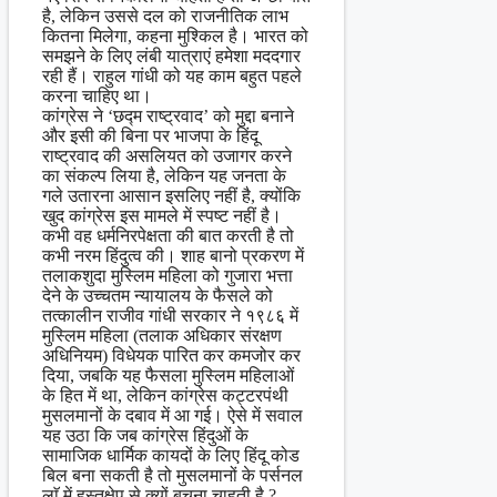
है, लेकिन उससे दल को राजनीतिक लाभ
कितना मिलेगा, कहना मुश्किल है। भारत को
समझने के लिए लंबी यात्राएं हमेशा मददगार
रही हैं। राहुल गांधी को यह काम बहुत पहले
करना चाहिए था।
कांग्रेस ने ‘छद्म राष्ट्रवाद’ को मुद्दा बनाने
और इसी की बिना पर भाजपा के हिंदू
राष्ट्रवाद की असलियत को उजागर करने
का संकल्प लिया है, लेकिन यह जनता के
गले उतारना आसान इसलिए नहीं है, क्योंकि
खुद कांग्रेस इस मामले में स्पष्ट नहीं है।
कभी वह धर्मनिरपेक्षता की बात करती है तो
कभी नरम हिंदुत्व की। शाह बानो प्रकरण में
तलाकशुदा मुस्लिम महिला को गुजारा भत्ता
देने के उच्चतम न्यायालय के फैसले को
तत्कालीन राजीव गांधी सरकार ने १९८६ में
मुस्लिम महिला (तलाक अधिकार संरक्षण
अधिनियम) विधेयक पारित कर कमजोर कर
दिया, जबकि यह फैसला मुस्लिम महिलाओं
के हित में था, लेकिन कांग्रेस कट्टरपंथी
मुसलमानों के दबाव में आ गई। ऐसे में सवाल
यह उठा कि जब कांग्रेस हिंदुओं के
सामाजिक धार्मिक कायदों के लिए हिंदू कोड
बिल बना सकती है तो मुसलमानों के पर्सनल
लाॅ में हस्तक्षेप से क्यों बचना चाहती है ?