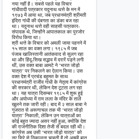
नया नहीं है। सबसे पहले यह विचार
गांधीवादी पत्रकार यदुनाथ थत्ते के मन में
१९७३ में आया था, जब प्रधानमंत्री श्रीमती
इंदिरा गांधी की दंबगता का डंका बज रहा
था। यदुनाथ थत्ते वही साहसी पत्रकार-
संपादक थे, जिन्होंने आपातकाल का पुरजोर
विरोध किया था।
श्री थत्ते के विचार को अमली जामा पहनने में
१५ साल का वक्त लगा। १९८५ में जब
पंजाब खालिस्तानी आतंकवाद से सुलग रहा
था और हिंदू‍-सिख सद्भाव में दरारें पड़ने लगी
थीं, उस वक्त बाबा आमटे ने ‘भारत जोड़ो
यात्रा’ पर निकलने का ऐलान किया। उस
वक्त देश में प्रचंड बहुमत के साथ
प्रधानमंत्री राजीव गांधी के नेतृत्व में कांग्रेस
की सरकार थी, लेकिन देश टूटता लग रहा
था। यह यात्रा दिसम्बर १९८५ में शुरू हुई
और अयोध्या में राम लला के मंदिर के ताले
खुलने तक जारी रही। बाद में २ साल बाबा ने
गुजरात से अरूणाचल तक भी ‘भारत जोड़ो
यात्रा’ निकाली, लेकिन उन यात्राओं का
कोई बहुत ज्यादा असर नहीं हुआ, क्योंकि देश
की राजनीतिक दिशा तेजी से बदल रही थी।
कांग्रेस अब उसी ‘भारत जोड़ो यात्रा’ को
नए सिरे से निकालना चाहती है तो अच्छी बात