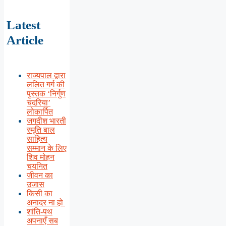
Latest
Article
राज्यपाल द्वारा
ललित गर्ग की
पुस्तक ‘निर्गुण
चदरिया’
लोकार्पित
जगदीश भारती
स्मृति बाल
साहित्य
सम्मान के लिए
शिव मोहन
चयनित
जीवन का
उजास
किसी का
अनादर ना हो
शांति-पथ
अपनाएँ सब