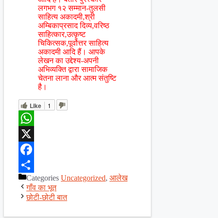
लगभग १२ सम्मान-तुलसी
साहित्य अकादमी,श्री
अम्बिकाप्रसाद दिव्य,वरिष्ठ
साहित्कार,उत्कृष्ट
चिकित्सक,पूर्वोत्तर साहित्य
अकादमी आदि हैं। आपके
लेखन का उद्देश्य-अपनी
अभिव्यक्ति द्वारा सामाजिक
चेतना लाना और आत्म संतुष्टि
है।
Like
1
WhatsApp
X
Facebook
Categories
Uncategorized
,
आलेख
Share
गाँव का भूत
छोटी-छोटी बात