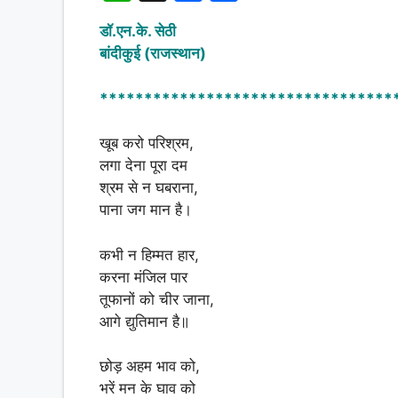
h
a
h
डॉ.एन.के. सेठी
at
c
ar
बांदीकुई (राजस्थान)
s
e
e
A
b
*********************************
p
o
खूब करो परिश्रम,
p
o
लगा देना पूरा दम
k
श्रम से न घबराना,
पाना जग मान है।
कभी न हिम्मत हार,
करना मंजिल पार
तूफानों को चीर जाना,
आगे द्युतिमान है॥
छोड़ अहम भाव को,
भरें मन के घाव को