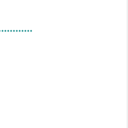
************