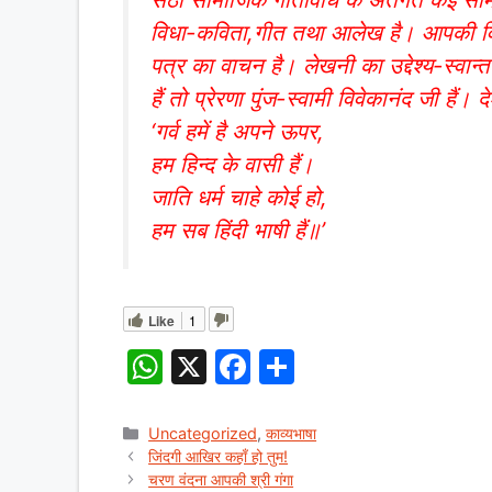
विधा-कविता,गीत तथा आलेख है। आपकी विशेष उप
पत्र का वाचन है। लेखनी का उद्देश्य-स्वान्त
हैं तो प्रेरणा पुंज-स्वामी विवेकानंद जी हैं
‘गर्व हमें है अपने ऊपर,
हम हिन्द के वासी हैं।
जाति धर्म चाहे कोई हो,
हम सब हिंदी भाषी हैं॥’
Like
1
W
X
F
S
h
a
h
at
c
ar
Categories
Uncategorized
,
काव्यभाषा
जिंदगी आखिर कहाँ हो तुम!
s
e
e
चरण वंदना आपकी श्री गंगा