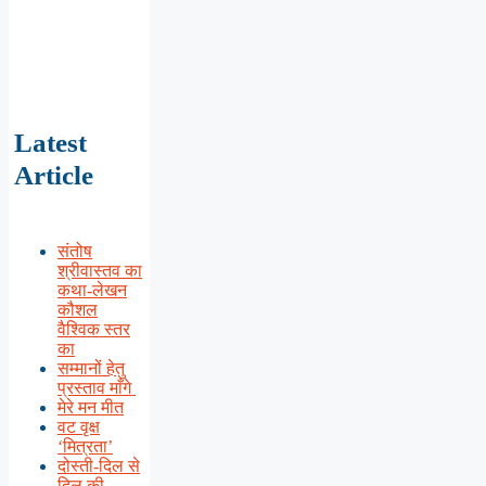
Latest
Article
संतोष
श्रीवास्तव का
कथा-लेखन
कौशल
वैश्विक स्तर
का
सम्मानों हेतु
प्रस्ताव माँगे
मेरे मन मीत
वट वृक्ष
‘मित्रता’
दोस्ती-दिल से
दिल की