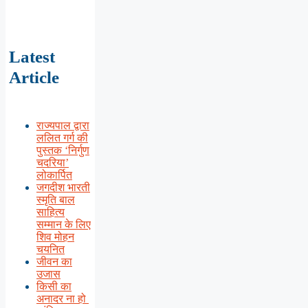
Latest
Article
राज्यपाल द्वारा
ललित गर्ग की
पुस्तक ‘निर्गुण
चदरिया’
लोकार्पित
जगदीश भारती
स्मृति बाल
साहित्य
सम्मान के लिए
शिव मोहन
चयनित
जीवन का
उजास
किसी का
अनादर ना हो