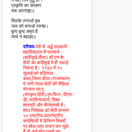
न धरा ताप वृद्ध हो।
प्रकृति का संरक्षण
सब अपनाइए॥
मिलके लगाओ वृक्ष
जल को बनाओ स्वच्छ।
बून्द बून्द अमृत है
व्यर्थ न बहाइए॥
परिचय-
पेशे से अर्द्ध सरकारी
महाविद्यालय में प्राचार्य
(बांदीकुई,दौसा) डॉ.एन.के.
सेठी का बांदीकुई में ही स्थाई
निवास है। १९७३ में १५
जुलाई को बड़ियाल
कलां,जिला दौसा (राजस्थान)
में जन्मे नवल सेठी की शैक्षिक
योग्यता एम.ए.
(संस्कृत,हिंदी),एम.फिल.,पीएच-
डी.,साहित्याचार्य, शिक्षा
शास्त्री और बीजेएमसी है।
शोध निदेशक डॉ.सेठी लगभग
५० राष्ट्रीय-अंतर्राष्ट्रीय
संगोष्ठियों में विभिन्न विषयों
पर शोध-पत्र वाचन कर चुके
हैं,तो कई शोध पत्रों का