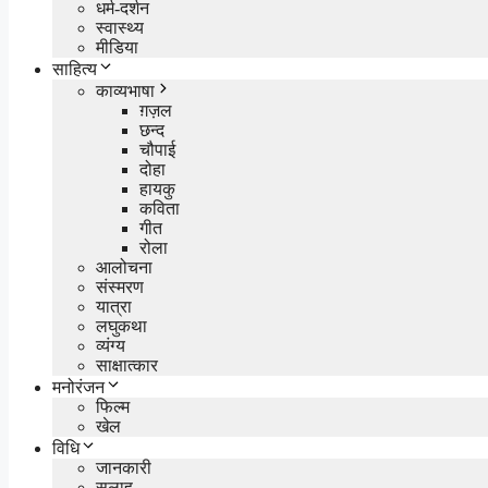
धर्म-दर्शन
स्वास्थ्य
मीडिया
साहित्य
काव्यभाषा
ग़ज़ल
छन्द
चौपाई
दोहा
हायकु
कविता
गीत
रोला
आलोचना
संस्मरण
यात्रा
लघुकथा
व्यंग्य
साक्षात्कार
मनोरंजन
फिल्म
खेल
विधि
जानकारी
सलाह