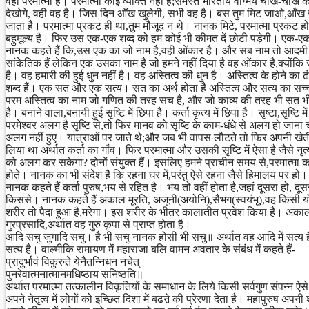
वही परमात्मा है। परमात्मा कोई व्यक्ति नहीं है;समस्त भारतीय वांग्मय चीख-चीख 
देखोगे, वही वह है। जिस दिन आँख खुलेगी, सभी वह है। बस तुम मिट जाओ,आँख ख
जाता है। परमात्मा प्रकट ही था,तुम मौजूद न थे। नानक मिटे, परमात्मा प्रकट 
बहुमूल्य है। फिर उस एक-एक शब्द को हम कोई भी कीमत दें छोटी पड़ेगी। एक-एक
नानक कहते हैं कि,उस एक का जो नाम है,वही ओंकार है। और सब नाम तो आदमी के 
सांकेतिक हैं लेकिन एक उसका नाम है जो हमने नहीं दिया है वह ओंकार है,क्योंकि 
है। वह हमारी की हुई धुन नहीं है। वह अस्तित्व की धुन है। अस्तित्व के होने का
शब्द हैं। एक सत और एक सत्य। सत का अर्थ होता है अस्तित्व और सत्य का सच
परम अस्तित्व का नाम जो गणित की तरह सच है, और जो काव्य की तरह भी सत भी 
है। बनाने वाला,बनायी हुई सृष्टि में छिपा है। कर्ता कृत्य में छिपा है। सृष्टा,सृ
परमेश्वर अलग है सृष्टि से,तो फिर मानव को सृष्टि के काम-धंधे से अलग हो जा
अलग नहीं हुए। यात्राओं पर जाते थे;और जब भी वापस लौटते तो फिर अपनी खेती-बा
लिया था अर्थात कर्ता का गाँव। फिर परमात्मा और उसकी सृष्टि में ऐसा है जैसे न
को अलग कर सकेगा? दोनों संयुक्त हैं। इसलिए हमने प्राचीन समय से,परमात्मा को 
होते। नानक का भी संदेश है कि रहना घर में,परंतु ऐसे रहना जैसे हिमालय पर 
नानक कहते हैं कर्ता पुरुष,भय से रहित है। भय तो वहीं होता है,जहां दूसरा हो, 
किससे। नानक कहते हैं अकाल मूरति, अजूनी(अयोनि),सैभंग(स्वयंभू),वह किसी य
शरीर तो पैदा हुआ है,मरेगा। इस शरीर के भीतर कालातीत प्रवेश किया है। अकाल 
गुरप्रसादि,अर्थात वह गुरु कृपा से प्राप्त होता है।
आदि सचु जुगादि सचु। है भी सचु नानक होसी भी सचु॥ अर्थात वह आदि में सत्य है,यु
सत्य है। वाल्मीकि रामायण में महाराजा बलि वामन अवतार के संबंध में कहते हैं-
प्रादुर्भावं विकुरुते येनैतन्निधन नचेत्
पुनरेवात्मनात्मानमधिष्ठाय सनिष्ठति॥
अर्थात परमात्मा तत्कालीन विकृतियों के समाधान के लिये किसी सर्वगुण संपन्न ऐसे 
अपने नेतृत्व में लोगों को इच्छित दिशा में बढऩे की प्रेरणा देता है। महापुरुष अपन