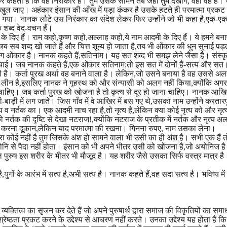
कर कहता है कि वह निराकार है। तुम उसके सामने तब जहां तुम देखोगे, वहीं वह है। 
ुल जाए। अहंकार इंसान की आँख में पड़ा कंकर है उसके हटते ही परमात्मा प्रकट 
हो गया। नानक लौटे उस निरंकार का संदेश लेकर फिर उन्होंने जो भी कहा है,एक-एक
 शब्द वेद-वचन हैं।
दिए हैं। राम कहो,कृष्ण कहो,अल्लाह कहो,ये नाम आदमी के दिए हैं। ये हमने बनाए
जब सब शब्द खो जाते हैं और चित्त शून्य हो जाता है,तब भी ओंकार की धुन सुनाई पड
 ढंग ओंकार है। नानक कहते हैं,सतिनाम। यह सत शब्द भी समझ लेने जैसा है। संस्कृत
्चाई। जब नानक कहते हैं,एक ओंकार सतिनाम;तो इस सत में दोनों हैं-सत्य और स
है। कर्ता पुरख अर्था वह बनाने वाला है। लेकिन,जो उसने बनाया है वह उससे अल
ष्टि में लीन है,इसलिए नानक ने गृहस्थ को और संन्यासी को अलग नहीं किया,क्योंकि अगर
ना चाहिए। जब कर्ता पुरख को खोजना है तो कृत्य से दूर हो जाना चाहिए। नानक आ
ड़ी में लग जाते। जिस गाँव में वे आखिर में बस गए थे,उसका नाम उन्होंने करतार
ृत्य व नर्तक का। एक आदमी नाच रहा है,तो नृत्य है,लेकिन क्या कोई नृत्य को और नृत
नर्तक की दृष्टि से देखा नटराज!,क्योंकि नटराज के प्रतीक में नर्तक और नृत्य अल
हो। करना दूकान,लेकिन याद परमात्मा की रखना। गिनना रुपए, नाम उसका लेना।
दूसरा कोई नहीं है तुम जिसके अंश हो सामने वाला भी उसी का ही अंश है। सभी एक हैं 
ोनि से पैदा नहीं होता। इंसान को भी अपने भीतर उसी को खोजना है,जो अयोनिज ह
पुरुष इस शरीर के भीतर भी मौजूद है। यह शरीर जैसे उसका सिर्फ वस्त्र मात्र है
गों के आरंभ में सत्य है,अभी सत्य है। नानक कहते हैं,वह सदा सत्य है। भविष्य में
व्यक्तित्व का सृजन कर देते हैं जो अपने पुरुषार्थ द्वारा समाज की विकृतियों का स
ी श्रेष्ठता प्रकट करने के उद्देश्य से आचरण नहीं करते। उनका उद्देश्य यह होता है कि 