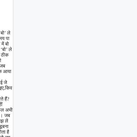
बो’ ले
समय पा
ें बो
‘बो’ ले
, ठीक
ो
 जब
नक आया
ई जे
ोइए,किव
े हैं?
ीं
फूल अभी
गए। जब
झ लें
डूबना
ोता है