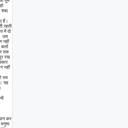
जो तुम
हो
 शब्द
 हैं।
़ती रहती
 में दो
त। उस
ग नहीं
 कर्ता
खिर तक
पुर रख
्यकार
ग नहीं
तो भय
ै। यह
।
 भी
माधान कर
मनुष्य