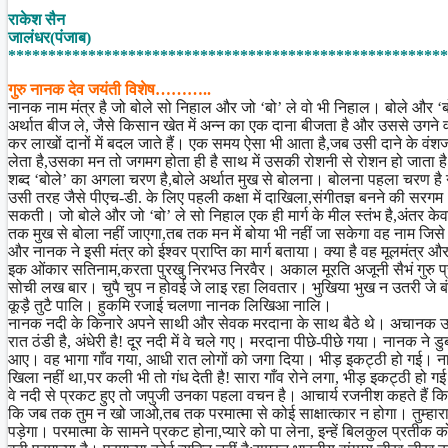
Share
राकेश सैन
जालंधर(पंजाब)
*******************************************************
गुरु नानक देव जयंती विशेष………..
नानक नाम मंत्र है जो बोले सो निहाल और जो ‘बो’ ले वो भी निहाल। बोले और ‘बो’
अर्थात बीज ले, जैसे किसान खेत में अन्न का एक दाना बीजता है और उससे उगने व
कर लाखों दानों में बदल जाते हैं। एक समय ऐसा भी आता है,जब उसी दाने के वंशज
लेता है,उसका मन तो जगमग होता ही है साथ में उसकी रोशनी से रोशन हो जाता ह
शब्द ‘बोले’ का अगला चरण है,बोले अर्थात मुख से बोलना। बोलना पहला चरण ह
उसी तरह जैसे पीएच-डी. के लिए पहली कक्षा में दाखिला,संगीतज्ञ बनने की सरगम।
सकती। जो बोले और जो ‘बो’ ले सो निहाल एक ही मार्ग के मील स्तंभ है,अंतर केव
तक मुख से बोला नहीं जाएगा,तब तक मन में बोया भी नहीं जा सकेगा वह नाम जिस
और नानक ने इसी मंत्र को ईश्वर प्राप्ति का मार्ग बताया। क्या है वह मूलमंत्र और
इक ओंकार सतिनाम,करता पुरखु निरभउ निरवैर। अकाल मूरति अजूनी सैभं गुरु प
सोची लख बार। चुपै चुप न होवई जे लाइ रहा लिवतार। भुखिया भुख न उतरी जे
कूड़ै तुटै पालि। हुकमि रजाई चलणा नानक लिखिआ नालि।
नानक नदी के किनारे अपने साथी और सेवक मरदाना के साथ बैठे थे। अचानक उन्होंन
रात ठंडी है, अंधेरी है! दूर नदी में वे चले गए। मरदाना पीछे-पीछे गया। नानक ने
आए। वह भागा गाँव गया, आधी रात लोगों को जगा दिया। भीड़ इकट्ठी हो गई। ना
खिला नहीं था,पर कली भी तो गंध देती है! सारा गाँव रोने लगा, भीड़ इकट्ठी
वे नदी से प्रकट हुए तो जपुजी उनका पहला वचन है। आचार्य रजनीश कहते हैं कि
कि जब तक तुम न खो जाओ,तब तक परमात्मा से कोई साक्षात्कार न होगा। तुम्हारा
पड़ेगा। परमात्मा के सामने प्रकट होना,प्यारे को पा लेना, इन्हें बिलकुल प्रत