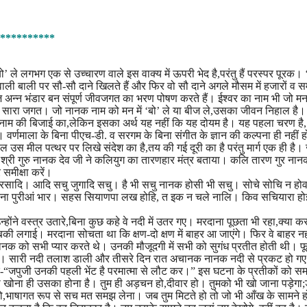
**********
 ले लगभग एक से उच्चारण वाले इस वाक्य में ऊपरी भेद है,परंतु हैं परस्पर पूरक। ‘
ाली बाली पर सौ-सौ दाने खिलते हैं और फिर वो सौ दाने अगले मौसम में हजारों व 
 अन्न भंडार बन संपूर्ण जीवजगत का भरण पोषण करते हैं। ईश्वर का नाम भी जो मन म
ै सारा जगत। जो नानक नाम को मन में ‘बो’ ले या बीज ले,उसका जीवन निहाल है। 
ै नाम की बिजाई का,लेकिन इसका अर्थ यह नहीं कि यह दोयम है। यह पहला चरण है
 वर्णमाला के बिना पीएच-डी. व सरगम के बिना संगीत के ज्ञान की कल्पना ही नहीं ह
ल उस मील पत्थर पर लिखे संदेश का है,तय की गई दूरी का है परंतु मार्ग एक ही है।
े श्री गुरु नानक देव जी ने कलियुग का तारणहार मंत्र बताया। कलि तारण गुर ना
 समीक्षा करें।
्रसादि। आदि सचु जुगादि सचु। है भी सचु नानक होसी भी सचु। सोचे सोचि न होव
 बंना पुरीआं भार। सहस सियाणपा लख होहि, त इक न चले नालि। किव सचियारा ह
े वस्त्र उतारे,बिना कुछ कहे वे नदी में उतर गए। मरदाना पूछता भी रहा,क्या करत
 डुबकी लगाई। मरदाना सोचता था कि क्षण-दो क्षण में बाहर आ जाएंगे। फिर वे बाहर नह
नक को सभी प्यार करते थे। उनकी मौजूदगी में सभी को सुगंध प्रतीत होती थी। 
 हो गई। सारी नदी तलाश डाली और तीसरे दिन रात अचानक नानक नदी से प्रकट हो 
-“जपुजी उनकी पहली भेंट है परमात्मा से लौट कर।” इस घटना के प्रतीकों को सम
 खोना ही उसका होना है। तुम ही अड़चन हो,दीवार हो। तुमको भी खो जाना पड़ेगा;
ीक को,भाषागत रूप से सच मत समझ लेना। जब तुम मिटते हो तो जो भी आँख के सामने ह