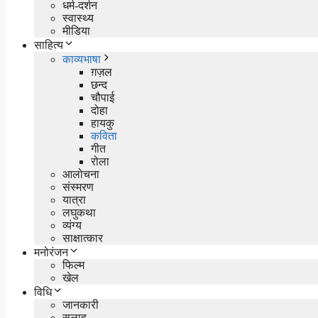
धर्म-दर्शन
स्वास्थ्य
मीडिया
साहित्य
काव्यभाषा
ग़ज़ल
छन्द
चौपाई
दोहा
हायकु
कविता
गीत
रोला
आलोचना
संस्मरण
यात्रा
लघुकथा
व्यंग्य
साक्षात्कार
मनोरंजन
फिल्म
खेल
विधि
जानकारी
सलाह