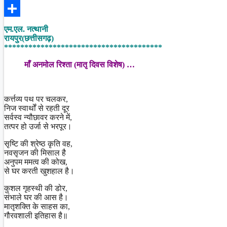
Facebook
Share
एम.एल. नत्थानी
रायपुर(छत्तीसगढ़)
***************************************
माँ अनमोल रिश्ता (मातृ दिवस विशेष) …
कर्त्तव्य पथ पर चलकर,
निज स्वार्थों से रहती दूर
सर्वस्व न्यौछावर करने में,
तत्पर हो उर्जा से भरपूर।
सृष्टि की श्रेष्ठ कृति वह,
नवसृजन की मिसाल है
अनुपम ममत्व की कोख,
से घर करती खुशहाल है।
कुशल गृहस्थी की डोर,
संभाले घर की आस है।
मातृशक्ति के साहस का,
गौरवशाली इतिहास है॥