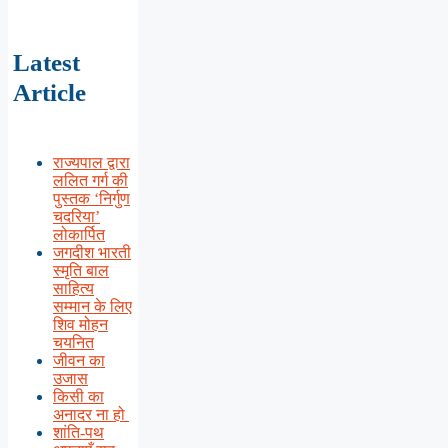
Latest
Article
राज्यपाल द्वारा
ललित गर्ग की
पुस्तक ‘निर्गुण
चदरिया’
लोकार्पित
जगदीश भारती
स्मृति बाल
साहित्य
सम्मान के लिए
शिव मोहन
चयनित
जीवन का
उजास
किसी का
अनादर ना हो
शांति-पथ