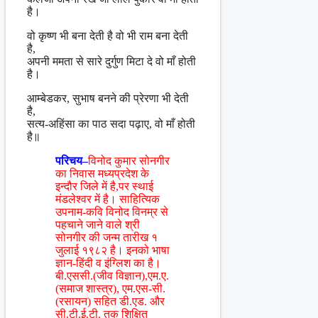
है।
वो कृष्ण भी बना देती है वो भी राम बना देती
है,
अपनी ममता से सारे दुर्गुण मिटा दे वो माँ होती
है।
आम्बेडकर, सुभाष बनने की प्रेरणा भी देती
है,
सत्य-अहिंसा का पाठ सदा पढ़ाए, वो माँ होती
है॥
परिचय–
विनोद कुमार सोनगीर
का निवास मध्यप्रदेश के
इन्दौर जिले में है,पर स्थाई
मंडलेश्वर में है। साहित्यिक
उपनाम-कवि विनोद विनम्र से
पहचाने जाने वाले श्री
सोनगीर की जन्म तारीख १
जुलाई १९८२ है। इनको भाषा
ज्ञान-हिंदी व इंग्लिश का है।
बी.एससी.(जीव विज्ञान),एम.ए.
(समाज शास्त्र), एम.एस-सी.
(रसायन) सहित डी.एड. और
सी.टी.ई.टी. तक शिक्षित