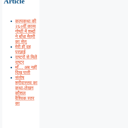
Article
कल्पकथा की
२६०वीं काव्य
गोष्ठी में शब्दों
ने बाँधा मैत्री
का सेतु
मेरी ही वह
परछाई
राष्ट्रों से मिलें
राष्ट्र
माँ… अब नहीं
दिख पाती
संतोष
श्रीवास्तव का
कथा-लेखन
कौशल
वैश्विक स्तर
का