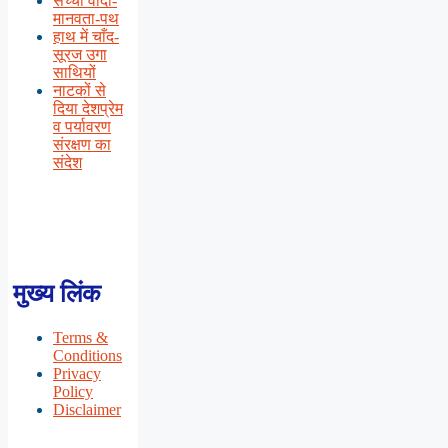
सच्चा वादा-
मानवता-पथ
हाथ में चाँद-
सूरज उगा
साथियों
नाटकों से
दिया देशप्रेम
व पर्यावरण
संरक्षण का
संदेश
मुख्य लिंक
Terms &
Conditions
Privacy
Policy
Disclaimer