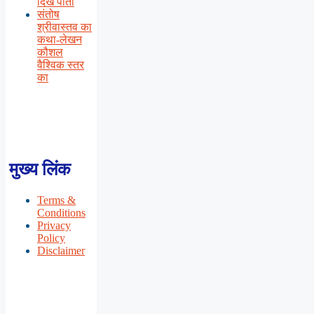
दिख पाती
संतोष
श्रीवास्तव का
कथा-लेखन
कौशल
वैश्विक स्तर
का
मुख्य लिंक
Terms &
Conditions
Privacy
Policy
Disclaimer