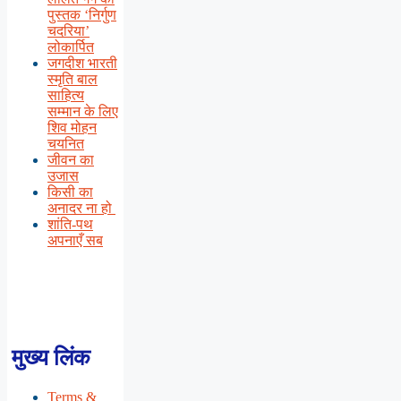
पुस्तक ‘निर्गुण
चदरिया’
लोकार्पित
जगदीश भारती
स्मृति बाल
साहित्य
सम्मान के लिए
शिव मोहन
चयनित
जीवन का
उजास
किसी का
अनादर ना हो
शांति-पथ
अपनाएँ सब
मुख्य लिंक
Terms &