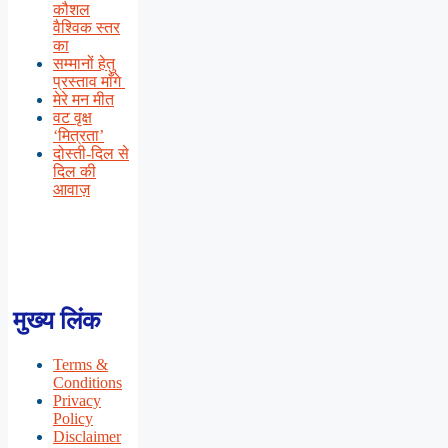
कौशल
वैश्विक स्तर
का
सम्मानों हेतु
प्रस्ताव माँगे
मेरे मन मीत
वट वृक्ष
‘मित्रता’
दोस्ती-दिल से
दिल की
आवाज़
मुख्य लिंक
Terms &
Conditions
Privacy
Policy
Disclaimer