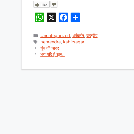
Like
W
X
F
S
h
a
h
at
c
ar
Categories
Uncategorized
,
धर्मदर्शन
,
राष्ट्रीय
Tags
hemendra
,
kshirsagar
s
e
e
धुंध की चादर
A
b
भरा यदि है खून..
p
o
p
o
k