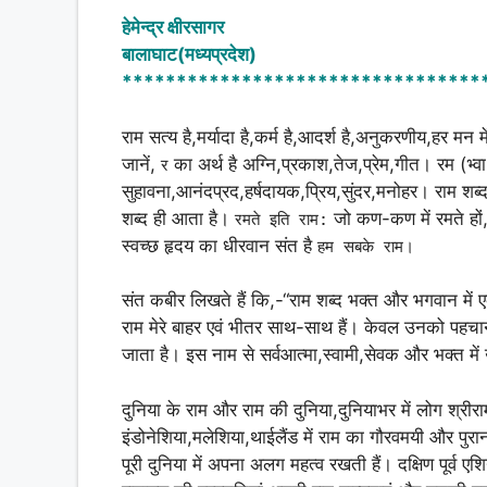
h
a
h
हेमेन्द्र क्षीरसागर
at
c
ar
बालाघाट(मध्यप्रदेश)
s
e
e
*********************************
A
b
राम सत्य है,मर्यादा है,कर्म है,आदर्श है,अनुकरणीय,हर मन 
p
o
जानें,
का अर्थ है अग्नि,प्रकाश,तेज,प्रेम,गीत। रम (भ्व
र
p
o
सुहावना,आनंदप्रद,हर्षदायक,प्रिय,सुंदर,मनोहर। राम शब्द
k
शब्द ही आता है।
जो कण-कण में रमते हों,
रमते इति राम:
स्वच्छ हृदय का धीरवान संत है
हम सबके राम।
संत कबीर लिखते हैं कि,-“राम शब्द भक्त और भगवान में
राम मेरे बाहर एवं भीतर साथ-साथ हैं। केवल उनको पह
जाता है। इस नाम से सर्वआत्मा,स्वामी,सेवक और भक्त में
दुनिया के राम और राम की दुनिया,दुनियाभर में लोग श्र
इंडोनेशिया,मलेशिया,थाईलैंड में राम का गौरवमयी और पुर
पूरी दुनिया में अपना अलग महत्व रखती हैं। दक्षिण पूर्व एशि