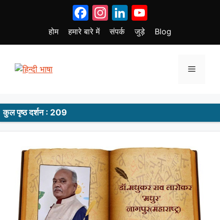
Skip
Facebook
Instagram
LinkedIn
YouTube
to
content
होम
हमारे बारे में
संपर्क
जुड़े
Blog
Menu
कुल पृष्ठ दर्शन : 209