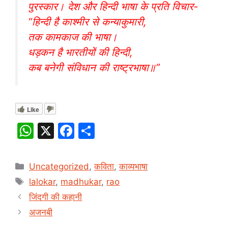
पुरस्कार। देश और हिन्दी भाषा के प्रति विचार-
“हिन्दी है काश्मीर से कन्याकुमारी,
तक कामकाज की भाषा।
धड़कन है भारतीयों की हिन्दी,
कब बनेगी संविधान की राष्ट्रभाषा॥”
Like
W
X
F
S
h
a
h
at
c
ar
Categories
Uncategorized
,
कविता
,
काव्यभाषा
s
e
e
Tags
lalokar
,
madhukar
,
rao
A
b
जिंदगी की कहानी
p
o
अजनबी