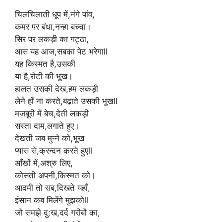
p
o
चिलचिलाती धूप में,नंगे पांव,
k
कमर पर बंधा,नन्हा बच्चा।
सिर पर लकड़ी का गट्ठा,
आस यह आज,सबका पेट भरेगाll
यह किस्मत है,उसकी
या है,रोटी की भूख।
हालत उसकी देख,हम लकड़ी
लेने हाँ ना करते,बढ़ाते उसकी भूखll
मजबूरी में बेच,देती लकड़ी
सस्ता दाम,लगाते हुए।
देखती जब मुन्ने को,भूख
प्यास से,क्रन्दन करते हुएll
आँखों में,अश्रु लिए,
कोसती अपनी,किस्मत को।
आदमी तो सब,दिखते यहाँ,
इंसान कब मिलेंगे मुझकोll
जो समझे दु:ख,दर्द गरीबों का,