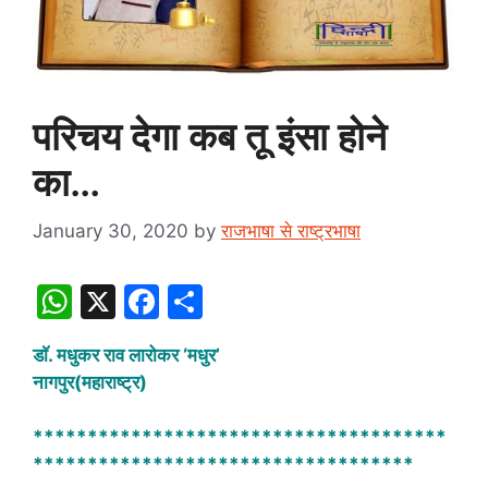
परिचय देगा कब तू इंसा होने
का…
January 30, 2020
by
राजभाषा से राष्ट्रभाषा
W
X
F
S
h
a
h
डाॅ. मधुकर राव लारोकर ‘मधुर’
at
c
ar
नागपुर(महाराष्ट्र)
s
e
e
A
b
**************************************
***********************************
p
o