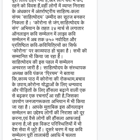
पूरा विश्व ठहर गया है,और लोग घरों में कैद
रहने को विवश हैं,वहीं लोगों में व्याप्त निराशा
के अंधकार में अंतर्राष्ट्रीय साहित्य-कला
संगम `साहित्योदय` उम्मीद का सूरज बनकर
निकला है। ‘कोरोना से जंग,साहित्योदय के
संग’ अभियान के तहत २४ मार्च से लगातार
ऑनलाइन कवि सम्मेलन में लाइव कवि
सम्मेलन में अब तक ७५० नवोदित और
प्रतिष्ठित कवि-कवियित्रियों का सिर्फ
‘कोरोना’ पर काव्यपाठ हो चुका है। सभी कॊ
सम्मानित भी किया जा रहा है।
साहित्योदय की इस पहल में सम्मेलन
अनवरत जारी है। साहित्योदय के संस्थापक
अध्यक्ष कवि पंकज ‘प्रियम’ ने बताया
कि,काव्य पाठ में कोरोना की रोकथाम,बचाव
के उपाय,कोरोना योद्धाओं के लिए धन्यवाद
और पीड़ितों के लिए हौंसला बढ़ाने वाली एक
से बढ़कर एक रचनाएँ आ रही है,जिसका
उपयोग जनजागरूकता अभियान में भी किया
जा रहा है। आपके मुताबिक इस ऑनलाइन
सम्मेलन का उद्देश्य लोगों की निराशा को दूर
करना,एवं वैसे लोगों की हौंसला आफजाई
करना है,जो इस विकट परिस्थितियों में भी
देश सेवा में जुटे हैं। दूसरे चरण में यह कवि
सम्मेलन पूरी तालाबंदी अवधि में चलता