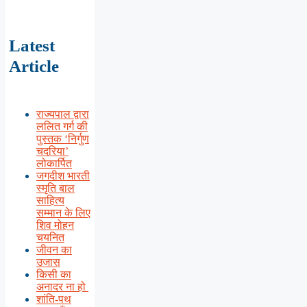
Latest
Article
राज्यपाल द्वारा
ललित गर्ग की
पुस्तक ‘निर्गुण
चदरिया’
लोकार्पित
जगदीश भारती
स्मृति बाल
साहित्य
सम्मान के लिए
शिव मोहन
चयनित
जीवन का
उजास
किसी का
अनादर ना हो
शांति-पथ