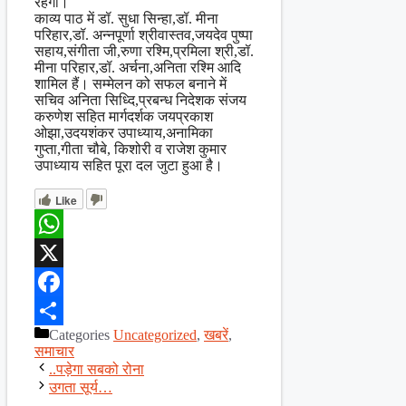
रहेगा।
काव्य पाठ में डॉ. सुधा सिन्हा,डॉ. मीना
परिहार,डॉ. अन्नपूर्णा श्रीवास्तव,जयदेव पुष्पा
सहाय,संगीता जी,रुणा रश्मि,प्रमिला श्री,डॉ.
मीना परिहार,डॉ. अर्चना,अनिता रश्मि आदि
शामिल हैं। सम्मेलन को सफल बनाने में
सचिव अनिता सिध्दि,प्रबन्ध निदेशक संजय
करुणेश सहित मार्गदर्शक जयप्रकाश
ओझा,उदयशंकर उपाध्याय,अनामिका
गुप्ता,गीता चौबे, किशोरी व राजेश कुमार
उपाध्याय सहित पूरा दल जुटा हुआ है।
Like
WhatsApp
X
Facebook
Categories
Uncategorized
,
खबरें
,
Share
समाचार
..पड़ेगा सबको रोना
उगता सूर्य…