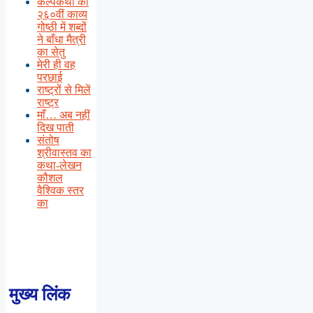
कल्पकथा की
२६०वीं काव्य
गोष्ठी में शब्दों
ने बाँधा मैत्री
का सेतु
मेरी ही वह
परछाई
राष्ट्रों से मिलें
राष्ट्र
माँ… अब नहीं
दिख पाती
संतोष
श्रीवास्तव का
कथा-लेखन
कौशल
वैश्विक स्तर
का
मुख्य लिंक