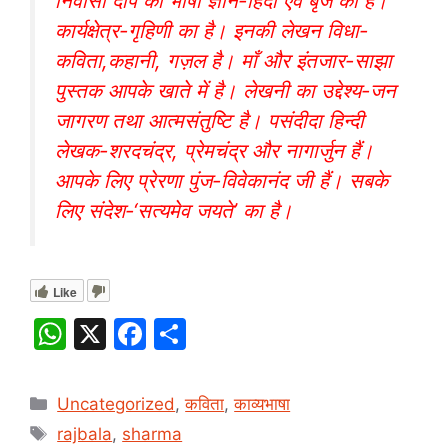
निवासी दीप को भाषा ज्ञान-हिंदी एवं बृज का है।
कार्यक्षेत्र-गृहिणी का है। इनकी लेखन विधा-
कविता,कहानी, गज़ल है। माँ और इंतजार-साझा
पुस्तक आपके खाते में है। लेखनी का उद्देश्य-जन
जागरण तथा आत्मसंतुष्टि है। पसंदीदा हिन्दी
लेखक-शरदचंद्र, प्रेमचंद्र और नागार्जुन हैं।
आपके लिए प्रेरणा पुंज-विवेकानंद जी हैं। सबके
लिए संदेश-‘सत्यमेव जयते’ का है।
Like
W
X
F
S
h
a
h
at
c
ar
Categories
Uncategorized
,
कविता
,
काव्यभाषा
s
e
e
Tags
rajbala
,
sharma