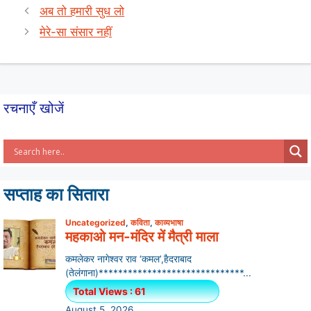
A
b
अब तो हमारी सुध लो
p
o
मेरे-सा संसार नहीं
p
o
k
रचनाएँ खोजें
सप्ताह का सितारा