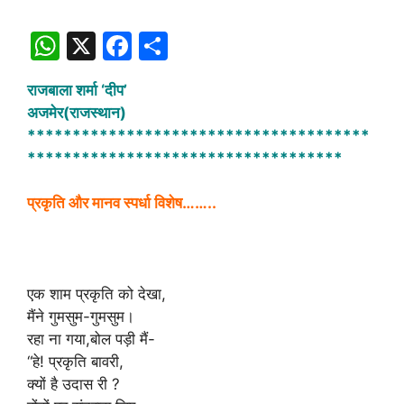
W
X
F
S
h
a
h
राजबाला शर्मा ‘दीप’
at
c
ar
अजमेर(राजस्थान)
s
e
e
**************************************
A
b
***********************************
p
o
प्रकृति और मानव स्पर्धा विशेष……..
p
o
k
एक शाम प्रकृति को देखा,
मैंने गुमसुम-गुमसुम।
रहा ना गया,बोल पड़ी मैं-
“हे! प्रकृति बावरी,
क्यों है उदास री ?