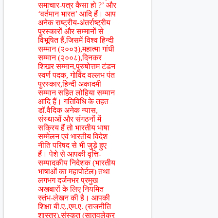
समाचार-पत्र कैसा हो ?’ और
‘वर्तमान भारत’ आदि हैं। आप
अनेक राष्ट्रीय-अंतर्राष्ट्रीय
पुरस्कारों और सम्मानों से
विभूषित हैं,जिसमें विश्व हिन्दी
सम्मान (२००३),महात्मा गांधी
सम्मान (२००८),दिनकर
शिखर सम्मान,पुरुषोत्तम टंडन
स्वर्ण पदक, गोविंद वल्लभ पंत
पुरस्कार,हिन्दी अकादमी
सम्मान सहित लोहिया सम्मान
आदि हैं। गतिविधि के तहत
डॉ.वैदिक अनेक न्यास,
संस्थाओं और संगठनों में
सक्रिय हैं तो भारतीय भाषा
सम्मेलन एवं भारतीय विदेश
नीति परिषद से भी जुड़े हुए
हैं। पेशे से आपकी वृत्ति-
सम्पादकीय निदेशक (भारतीय
भाषाओं का महापोर्टल) तथा
लगभग दर्जनभर प्रमुख
अखबारों के लिए नियमित
स्तंभ-लेखन की है। आपकी
शिक्षा बी.ए.,एम.ए. (राजनीति
शास्त्र),संस्कृत (सातवलेकर