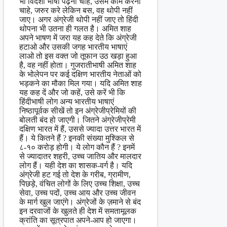
भी विदेशी भाषा पढ़ना चाहे, उसमें काम करना
चाहे, जरुर करे लेकिन बस, वह थोपी नहीं
जाए। अगर अंग्रेजी थोपी नहीं जाए तो हिंदी
थोपना भी उतना ही गलत है। अमित शाह
अपने भाषण में जरा यह कह देते कि अंग्रेजी
हटाओ और उसकी जगह भारतीय भाषाएं
लाओ तो इस वक्त जो तूफान उठ खड़ा हुआ
है, वह नहीं होता। गुजरातीभाषी अमित शाह
के भोलेपन पर कई दक्षिण भारतीय नेताओं को
भड़कने का मौका मिल गया। यदि अमित शाह
यह कह दें और जो कहें, उसे करें भी कि
हिंदीभाषी लोग अन्य भारतीय भाषाएं
निष्ठापूर्वक सीखें तो इन अंग्रेजीप्रेमियों की
बोलती बंद हो जाएगी। जितने अंग्रेजीप्रेमी
दक्षिण भारत में हैं, उससे ज्यादा उत्तर भारत में
हैं। ये कितने हैं ? इनकी संख्या मुश्किल से
८-१० करोड़ होगी। ये लोग कौन हैं ? इनमें
से ज्यादातर शहरी, उच्च जातिय और मालदार
लोग हैं। यही देश का शासक-वर्ग है। यदि
अंग्रेजी हट गई तो देश के गरीब, ग्रामीण,
पिछड़े, वंचित लोगों के लिए उच्च शिक्षा, उच्च
सेवा, उच्च पदों, उच्च आय और उच्च जीवन
के मार्ग खुल जाएंगे। अंग्रेजों के ज़माने से बंद
इन दरवाजों के खुलते ही देश में समतामूलक
क्रांति का सूत्रपात अपने-आप हो जाएगा।