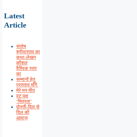
Latest
Article
संतोष
श्रीवास्तव का
कथा-लेखन
कौशल
वैश्विक स्तर
का
सम्मानों हेतु
प्रस्ताव माँगे
मेरे मन मीत
वट वृक्ष
‘मित्रता’
दोस्ती-दिल से
दिल की
आवाज़