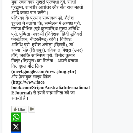
युवा रचनाकार सुश्री प्रत्यक्षा दुबे, साक्षी
प्रद्युम्न, राजवीर आवोतर और संत राज महतो
आदि काव्य पाठ करेंगे।
पत्रिका के प्रधान सम्पादक डॉ. शैलेश
शुक्ला ने बताया कि, सम्मेलन में अध्यक्ष प्रो.
मनोज दीक्षित (पूर्व कुलपति)व मुख्य अतिथि
प्रो. पुष्पिता अवस्थी (निदेशक, हिंदी यूनिवर्स
फाउंडेशन, नीदरलैण्ड) रहेंगे। विशिष्ट
अतिथि प्रो. हरीश अरोड़ा (दिल्ली), डॉ.
संध्या सिंह (सिंगापुर), रविकांत मिश्रा (उप्र)
होंगे, जबकि सान्निध्य प्रो. विनोद कुमार
मिश्र (त्रिपुरा) का मिलेगा। आपने बताया
कि, गूगल मीट लिंक
(meet.google.com/nvw-jhug-ybr)
और फ़ेसबुक लाइव लिंक
(http://www.face
book.com/SrijanAustraliaInternational
EJournal)
से इसमें सहभागिता की जा
सकती है।
Like
WhatsApp