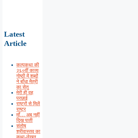
Latest
Article
कल्पकथा की
२६०वीं काव्य
गोष्ठी में शब्दों
ने बाँधा मैत्री
का सेतु
मेरी ही वह
परछाई
राष्ट्रों से मिलें
राष्ट्र
माँ… अब नहीं
दिख पाती
संतोष
श्रीवास्तव का
कथा-लेखन