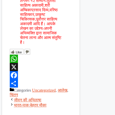
लगभग १२ सम्मान-तुलसी
साहित्य अकादमी,श्री
अम्बिकाप्रसाद दिव्य,वरिष्ठ
साहित्कार,उत्कृष्ट
चिकित्सक,पूर्वोत्तर साहित्य
अकादमी आदि हैं। आपके
लेखन का उद्देश्य-अपनी
अभिव्यक्ति द्वारा सामाजिक
चेतना लाना और आत्म संतुष्टि
है।
Like
WhatsApp
X
Facebook
Categories
Uncategorized
,
आलेख
,
Share
चिंतन
जीवन की अभिलाषा
भारत-पाकःबेहतर मौका