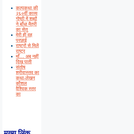
कल्पकथा की
२६०वीं काव्य
गोष्ठी में शब्दों
ने बाँधा मैत्री
का सेतु
मेरी ही वह
परछाई
राष्ट्रों से मिलें
राष्ट्र
माँ… अब नहीं
दिख पाती
संतोष
श्रीवास्तव का
कथा-लेखन
कौशल
वैश्विक स्तर
का
मुख्य लिंक