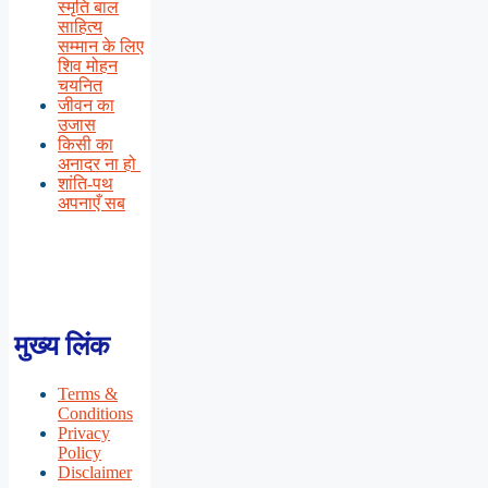
स्मृति बाल
साहित्य
सम्मान के लिए
शिव मोहन
चयनित
जीवन का
उजास
किसी का
अनादर ना हो
शांति-पथ
अपनाएँ सब
मुख्य लिंक
Terms &
Conditions
Privacy
Policy
Disclaimer