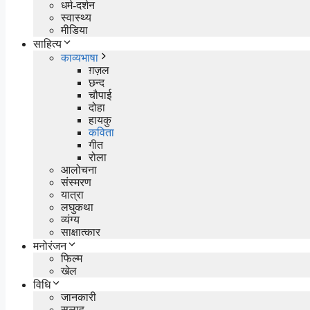
धर्म-दर्शन
स्वास्थ्य
मीडिया
साहित्य
काव्यभाषा
ग़ज़ल
छन्द
चौपाई
दोहा
हायकु
कविता
गीत
रोला
आलोचना
संस्मरण
यात्रा
लघुकथा
व्यंग्य
साक्षात्कार
मनोरंजन
फिल्म
खेल
विधि
जानकारी
सलाह