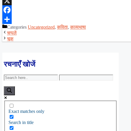
WhatsApp
X
Facebook
Categories
Uncategorized
,
कविता
,
काव्यभाषा
Share
चप्पलें
चूक
रचनाएँ खोजें
Exact matches only
Search in title