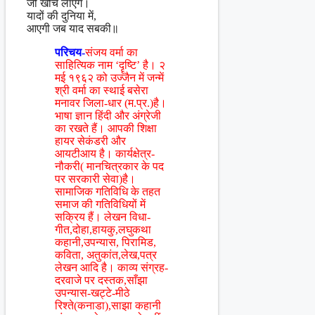
जो खीच लाएंगे।
यादों की दुनिया में,
आएगी जब याद सबकी॥
परिचय-
संजय वर्मा का
साहित्यिक नाम ‘दॄष्टि’ है। २
मई १९६२ को उज्जैन में जन्में
श्री वर्मा का स्थाई बसेरा
मनावर जिला-धार (म.प्र.)है।
भाषा ज्ञान हिंदी और अंग्रेजी
का रखते हैं। आपकी शिक्षा
हायर सेकंडरी और
आयटीआय है। कार्यक्षेत्र-
नौकरी( मानचित्रकार के पद
पर सरकारी सेवा)है।
सामाजिक गतिविधि के तहत
समाज की गतिविधियों में
सक्रिय हैं। लेखन विधा-
गीत,दोहा,हायकु,लघुकथा
कहानी,उपन्यास, पिरामिड,
कविता, अतुकांत,लेख,पत्र
लेखन आदि है। काव्य संग्रह-
दरवाजे पर दस्तक,साँझा
उपन्यास-खट्टे-मीठे
रिश्ते(कनाडा),साझा कहानी